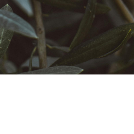
onsent::cookies.essential
alestar emocional y
frentan enfermedades
onsent::cookies.essential_description