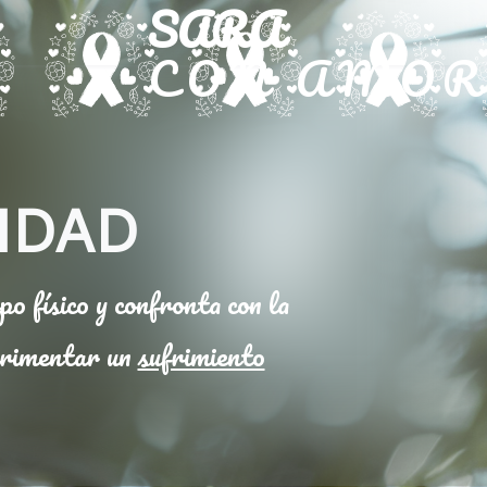
SARA
CON AMO
IDAD
o físico y confronta con la
perimentar un
sufrimiento