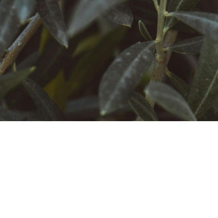
eu-cookie-consent::cookies.PopupTitle
eu-cookie-consent::cookies.PopupDescription
eu-cookie-c
Es un tratamiento para atender el m
existencial de las personas que en
eu-cookie-c